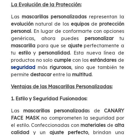
La Evolución de la Protección:
Las
mascarillas personalizadas
representan la
evolución
natural de los
equipos
de
protección
personal
. En lugar de conformarte con opciones
genéricas, ahora puedes
personalizar
tu
mascarilla
para que se
ajuste
perfectamente a
tu
estilo
y
personalidad
. Esta nueva línea de
productos no solo
cumple
con los
estándares
de
seguridad
más
rigurosos
, sino que también te
permite
destacar
entre la
multitud
.
Ventajas de las Mascarillas Personalizadas:
1. Estilo y Seguridad Fusionados:
Las
mascarillas personalizada
s de
CANARY
FACE MASK
no comprometen la seguridad por
el estilo. Confeccionadas con
materiales
de
alta
calidad
y un
ajuste perfecto
, brindan una